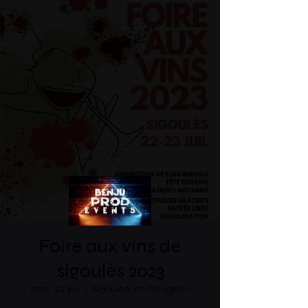
Foire aux vins de
sigoulès 2023
sam. 22 juil.
  |  
Sigoulès-et-Flaugeac