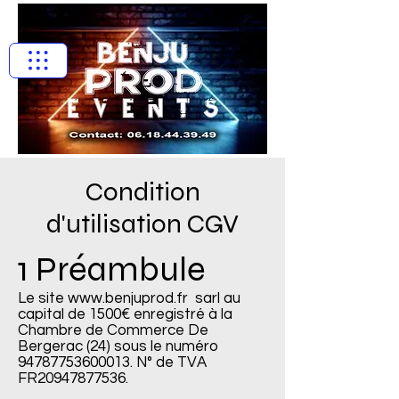
BENJU PROD
EVENTS
Condition
d'utilisation CGV
1 Préambule
Le site
www.benjuprod.fr
sarl
au
capital de 1500€ enregistré à la
Chambre de Commerce De
Bergerac (24) sous le numéro
94787753600013
. N° de TVA
FR20947877536.